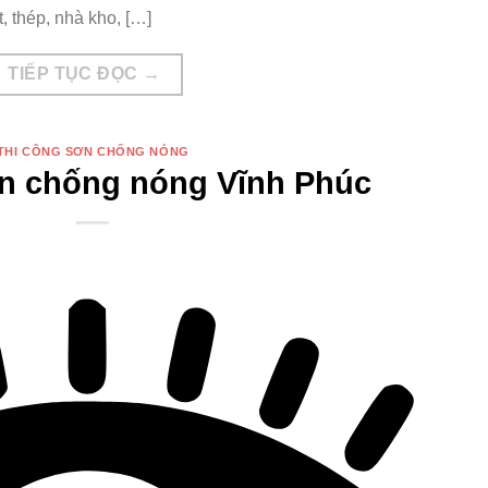
t, thép, nhà kho, […]
TIẾP TỤC ĐỌC
→
THI CÔNG SƠN CHỐNG NÓNG
ơn chống nóng Vĩnh Phúc