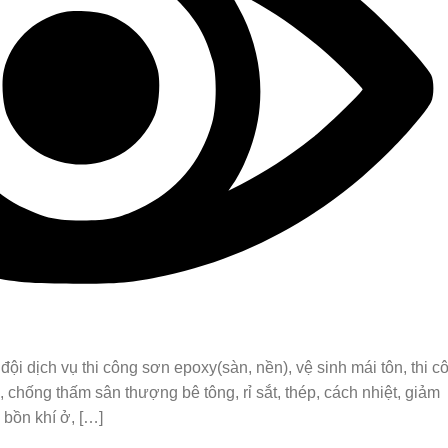
i dịch vụ thi công sơn epoxy(sàn, nền), vệ sinh mái tôn, thi c
 chống thấm sân thượng bê tông, rỉ sắt, thép, cách nhiệt, giảm
, bồn khí ở, […]