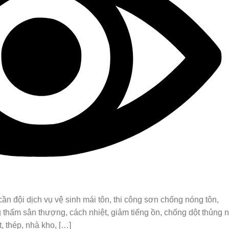
n đội dịch vụ vệ sinh mái tôn, thi công sơn chống nóng tôn,
 thấm sân thượng, cách nhiệt, giảm tiếng ồn, chống dột thủng 
t, thép, nhà kho, […]