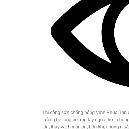
Thi công sơn chống nóng Vĩnh Phúc Bạn cầ
tường bê tông hướng tây ngoài trời, chống
tôn, thay vách mái tôn, bồn khí, chống rỉ sắ