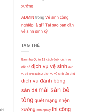
xưởng
ADMIN
trong
Vệ sinh công
nghiệp là gì? Tại sao bạn cần
vệ sinh định kỳ
TAG THẺ
dịch vụ
Bán nhà Quận 12
cách đuổi
dịch vụ vệ sinh
cắt cỏ
dịch
dịch vụ vệ sinh tân phú
vụ vệ sinh quận 2
dịch vụ đánh bóng
mài sàn bê
sàn đá
tông
quét mạng nhện
thi công
xưởng
nứt
sơn epoxy