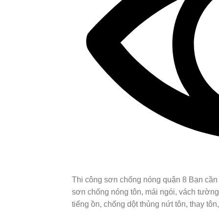
Thi công sơn chống nóng quận 8 Bạn cần độ
sơn chống nóng tôn, mái ngói, vách tường,
tiếng ồn, chống dột thủng nứt tôn, thay tôn