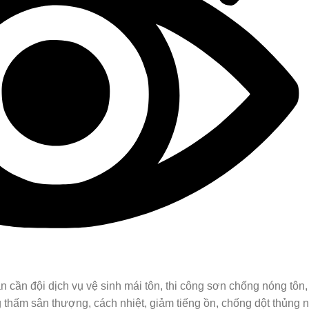
cần đội dịch vụ vệ sinh mái tôn, thi công sơn chống nóng tôn,
 thấm sân thượng, cách nhiệt, giảm tiếng ồn, chống dột thủng 